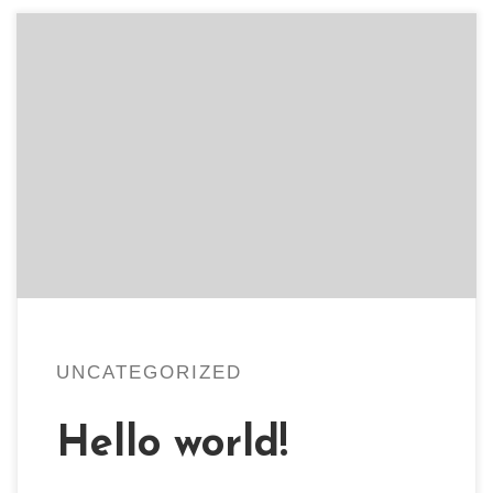
Welcome to WordPress. This is
your first post. Edit or delete it,
then start writing!
UNCATEGORIZED
Hello world!